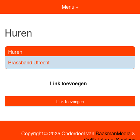
Menu +
Huren
Huren
Brassband Utrecht
Link toevoegen
Link toevoegen
Copyright © 2025 Onderdeel van
BaakmanMedia
&
Vrolijk Internet Services