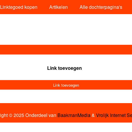
Linktegoed kopen
Artikelen
Alle dochterpagina's
Link toevoegen
Link toevoegen
ight © 2025 Onderdeel van
BaakmanMedia
&
Vrolijk Internet S