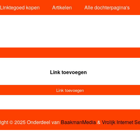
Linktegoed kopen
Artikelen
Alle dochterpagina's
Link toevoegen
Link toevoegen
ight © 2025 Onderdeel van
BaakmanMedia
&
Vrolijk Internet S